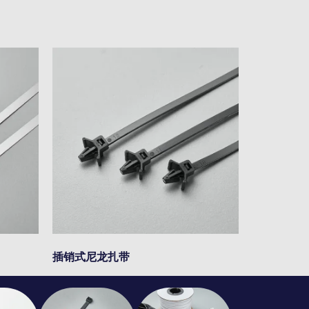
插销式尼龙扎带