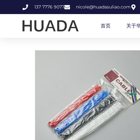
137 7776 9077
nicole@huadasuliao.com
首页
关于