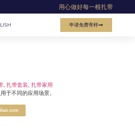
用心做好每一根扎带
LISH
申请免费寄样
带
,
扎带套装
,
扎带家用
以用于不同的应用场景。
liao.com