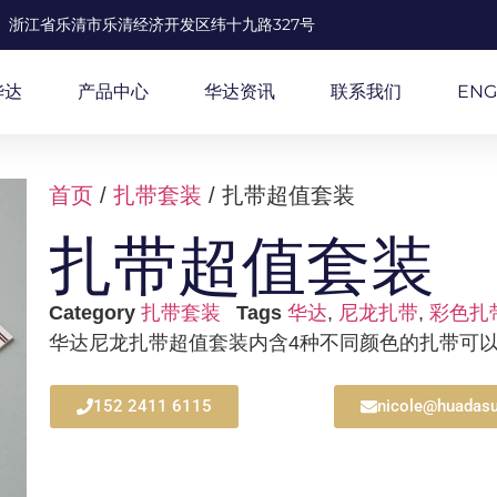
浙江省乐清市乐清经济开发区纬十九路327号
华达
产品中心
华达资讯
联系我们
ENG
首页
/
扎带套装
/ 扎带超值套装
扎带超值套装
Category
扎带套装
Tags
华达
,
尼龙扎带
,
彩色扎
华达尼龙扎带超值套装内含4种不同颜色的扎带可
152 2411 6115
nicole@huadasu