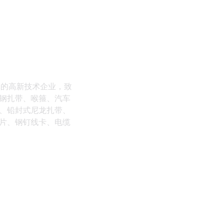
体的高新技术企业，致
钢扎带、喉箍、汽车
、铅封式尼龙扎带、
片、钢钉线卡、电缆