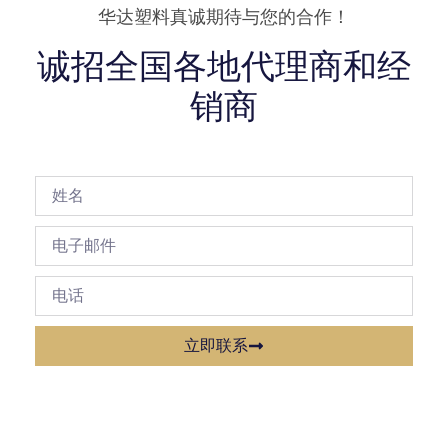
华达塑料真诚期待与您的合作！
诚招全国各地代理商和经
销商
立即联系