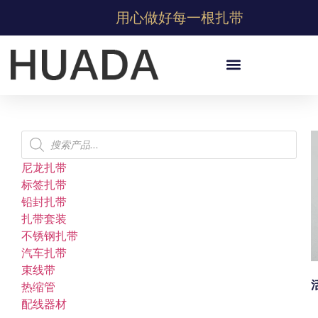
用心做好每一根扎带
尼龙扎带
标签扎带
铅封扎带
扎带套装
不锈钢扎带
汽车扎带
束线带
热缩管
配线器材