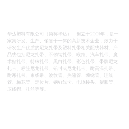
华达塑料有限公司（简称华达），创立于2001年，是一
家集研发、生产、销售于一体的高新技术企业，致力于
研发生产优质的尼龙扎带及塑料扎带相关配线器材。产
品线包括尼龙扎带、不锈钢扎带、喉箍、汽车扎带、魔
术贴扎带、特殊扎带、黑白扎带、彩色扎带、带牌尼龙
扎带、标签尼龙扎带、铅封式尼龙扎带、耐高温扎带、
耐寒扎带、束线带、波纹管、热缩管、缠绕管、理线
管、梅花管、定位片、钢钉线卡、电缆接头、膨胀管、
压线帽、扎丝等等。