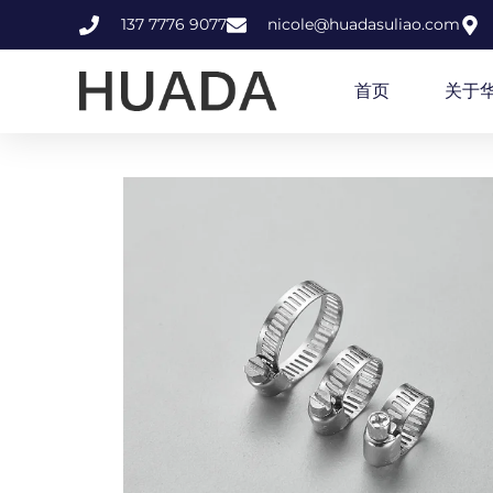
137 7776 9077
nicole@huadasuliao.com
首页
关于