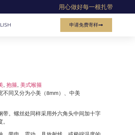
用心做好每一根扎带
LISH
申请免费寄样
美
,
抱箍
,
美式喉箍
宽不同又分为小美（8mm）、中美
钢带。螺丝处同样采用外六角头中间加十字
度。
蚀、带电、震动、具放射线、或极端温度的