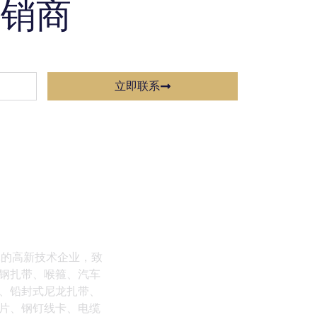
经销商
立即联系
体的高新技术企业，致
钢扎带、喉箍、汽车
、铅封式尼龙扎带、
片、钢钉线卡、电缆