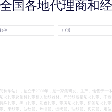
全国各地代理商和
简称华达），创立于2001年，是一家集研发、生产、销售于一
尼龙扎带及塑料扎带相关配线器材。产品线包括尼龙扎带、不锈
特殊扎带、黑白扎带、彩色扎带、带牌尼龙扎带、标签尼龙扎带
带、束线带、波纹管、热缩管、缠绕管、理线管、梅花管、定位