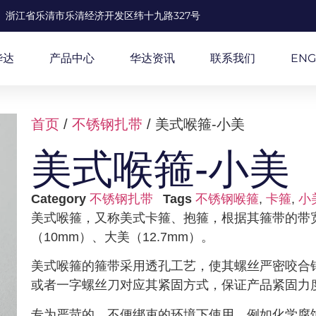
浙江省乐清市乐清经济开发区纬十九路327号
华达
产品中心
华达资讯
联系我们
ENG
首页
/
不锈钢扎带
/ 美式喉箍-小美
美式喉箍-小美
Category
不锈钢扎带
Tags
不锈钢喉箍
,
卡箍
,
小
美式喉箍，又称美式卡箍、抱箍，根据其箍带的带
（10mm）、大美（12.7mm）。
美式喉箍的箍带采用透孔工艺，使其螺丝严密咬合
或者一字螺丝刀对应其紧固方式，保证产品紧固力
专为严苛的、不便绑束的环境下使用。例如化学腐