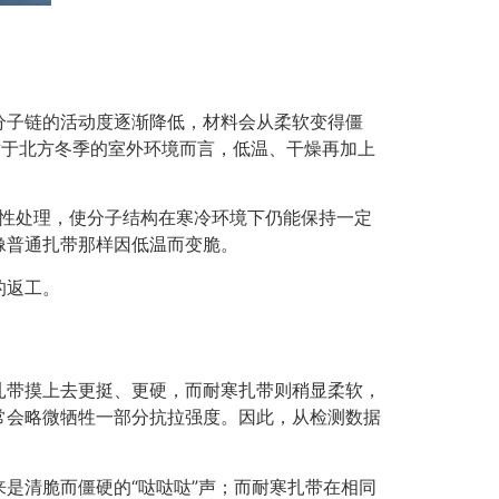
分子链的活动度逐渐降低，材料会从柔软变得僵
对于北方冬季的室外环境而言，低温、干燥再加上
改性处理，使分子结构在寒冷环境下仍能保持一定
像普通扎带那样因低温而变脆。
的返工。
扎带摸上去更挺、更硬，而耐寒扎带则稍显柔软，
常会略微牺牲一部分抗拉强度。因此，从检测数据
是清脆而僵硬的“哒哒哒”声；而耐寒扎带在相同