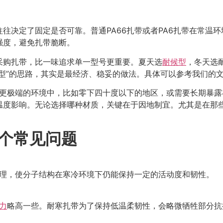
往决定了固定是否可靠。普通PA66扎带或者PA6扎带在常温
强度，避免扎带脆断。
采购扎带，比一味追求单一型号更重要。夏天选
耐候型
，冬天选
型”的思路，其实是最经济、稳妥的做法。具体可以参考我们的
在更极端的环境中，比如零下四十度以下的地区，或需要长期暴露
温度影响。无论选择哪种材质，关键在于因地制宜。尤其是在那
5个常见问题
处理，使分子结构在寒冷环境下仍能保持一定的活动度和韧性。
力
略高一些。耐寒扎带为了保持低温柔韧性，会略微牺牲部分抗