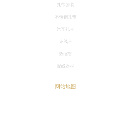
扎带套装
不锈钢扎带
汽车扎带
束线带
热缩管
配线器材
网站地图
首页
关于华达
产品中心