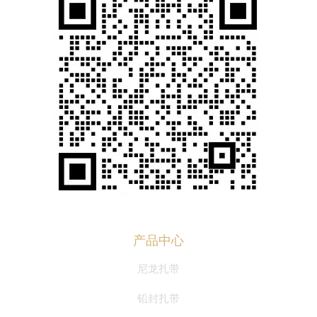
产品中心
尼龙扎带
铅封扎带