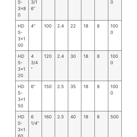
S-
3/1
0
3×8
6”
0
HD
4‘’
100
2.4
22
18
8
100
S-
0
3×1
00
HD
4
120
2.4
30
18
8
100
S-
3/4
0
3×1
”
20
HD
6”
150
2.5
35
18
8
100
S-
0
3×1
50
HD
6
160
2.5
40
18
8
500
S-
1/4”
3×1
60