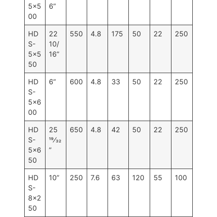
5×5
6”
00
HD
22
550
4.8
175
50
22
250
S-
10/
5×5
16”
50
HD
6”
600
4.8
33
50
22
250
S-
5×6
00
HD
25
650
4.8
42
50
22
250
S-
19⁄32
5×6
”
50
HD
10”
250
7.6
63
120
55
100
S-
8×2
50