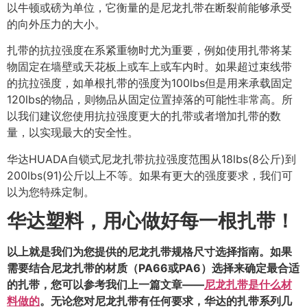
以牛顿或磅为单位，它衡量的是尼龙扎带在断裂前能够承受
的向外压力的大小。
扎带的抗拉强度在系紧重物时尤为重要，例如使用扎带将某
物固定在墙壁或天花板上或车上或车内时。如果超过束线带
的抗拉强度，如单根扎带的强度为100lbs但是用来承载固定
120lbs的物品，则物品从固定位置掉落的可能性非常高。所
以我们建议您使用抗拉强度更大的扎带或者增加扎带的数
量，以实现最大的安全性。
华达HUADA自锁式尼龙扎带抗拉强度范围从18lbs(8公斤)到
200lbs(91)公斤以上不等。如果有更大的强度要求，我们可
以为您特殊定制。
华达塑料，用心做好每一根扎带！
以上就是我们为您提供的尼龙扎带规格尺寸选择指南。如果
需要结合尼龙扎带的材质（PA66或PA6）选择来确定最合适
的扎带，您可以参考我们上一篇文章——
尼龙扎带是什么材
料做的
。无论您对尼龙扎带有任何要求，华达的扎带系列几