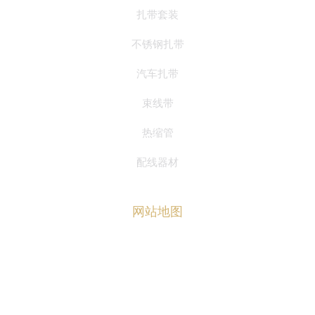
扎带套装
不锈钢扎带
汽车扎带
束线带
热缩管
配线器材
网站地图
首页
关于华达
产品中心