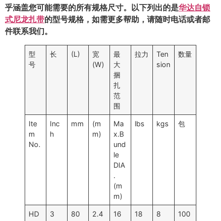
乎涵盖您可能需要的所有规格尺寸。以下列出的是
华达自锁
式尼龙扎带
的型号规格，如需更多帮助，请随时电话或者邮
件联系我们。
型
长
(L)
宽
最
拉力
Ten
数量
号
(W)
大
sion
捆
扎
范
围
Ite
Inc
mm
(m
Ma
lbs
kgs
包
m
h
m)
x.B
No.
und
le
DIA
.
(m
m)
HD
3
80
2.4
16
18
8
100