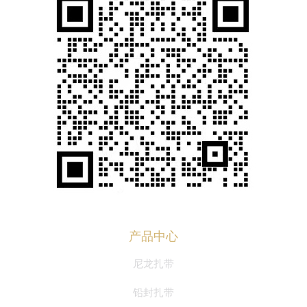
产品中心
尼龙扎带
铅封扎带