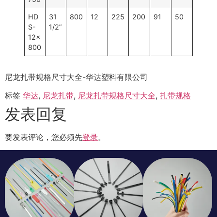
HD
31
800
12
225
200
91
50
S-
1/2”
12×
800
尼龙扎带规格尺寸大全-华达塑料有限公司
标签
华达
,
尼龙扎带
,
尼龙扎带规格尺寸大全
,
扎带规格
发表回复
要发表评论，您必须先
登录
。