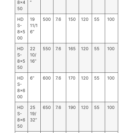
8×4
”
50
HD
19
500
7.6
150
120
55
100
S-
11/1
8×5
6”
00
HD
22
550
7.6
165
120
55
100
S-
10/
8×5
16”
50
HD
6”
600
7.6
170
120
55
100
S-
8×6
00
HD
25
650
7.6
190
120
55
100
S-
19/
8×6
32”
50