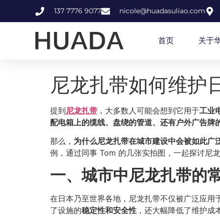
137 7776 9077
nicole@huadasuliao.com
首页
关于
尼龙扎带如何维护
提到
尼龙扎带
，大多数人可能会想到它用于
工业
配电箱上的缆线、盘绕的管道、还有户外广告牌
那么，
为什么尼龙扎带在城市建设中会被如此广
例，通过同事 Tom 的几张实拍图，一起探讨尼
一、城市中尼龙扎带的
在日本乃至世界各地，尼龙扎带不仅被广泛应用
了设施的
稳定性和安全性
，还大幅降低了维护成