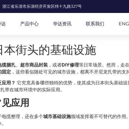
浙江省乐清市乐清经济开发区纬十九路327号
华达
产品中心
华达资讯
联系我们
ENG
日本街头的基础设施
电缆捆扎
、
超市商品封装
，或者
DIY修理
等日常场景。然而，走
的固定
，这些看似随处可见的城市设施，都离不开尼龙扎带的支
泛应用？
它究竟具备哪些独特的优势，使其成为日本街头基础设施
龙扎带在城市环境中的实际应用。
常见应用
于电缆整理，还在多个
城市基础设施
领域发挥着不可替代的作用
本。