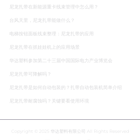
尼龙扎带在新能源重卡线束管理中怎么用？
台风天里，尼龙扎带能做什么？
电梯按钮面板线束整理：尼龙扎带的应用
尼龙扎带在抓娃娃机上的应用场景
华达塑料参加第二十三届中国国际电力产业博览会
尼龙扎带可降解吗？
尼龙扎带是如何自动包装的？扎带自动包装机简单介绍
尼龙扎带耐腐蚀吗？关键要看使用环境
Copyright © 2025 华达塑料有限公司 All Rights Reserved