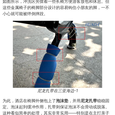
如图所示，冲洗区旁摆着一些长椅方便游客放包和休息。但
这些金属椅子的椅脚部分设计的容易钩住小朋友的脚，一不
小心就可能被绊倒摔跤。
尼龙扎带在三亚海边-1
为此，酒店在椅脚外侧包上了
泡沫垫
，并用
尼龙扎带
稳稳固
定。泡沫起到缓冲作用，扎带则保证泡沫不会滑动或脱落。
这种看似简单的处理，其实非常实用——特别是在主打亲子