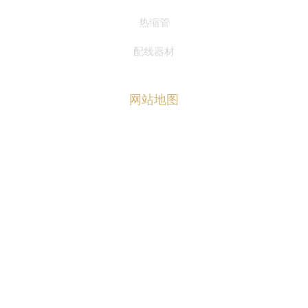
热缩管
配线器材
网站地图
首页
关于华达
产品中心
华达资讯
联系我们
ENGLISH