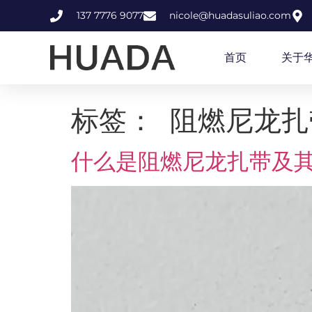
137 7776 9077
nicole@huadasuliao.com
首页
关于
标签：
阻燃尼龙扎
什么是阻燃尼龙扎带及