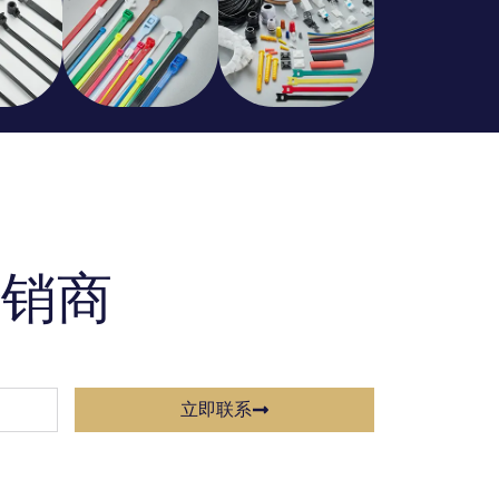
经销商
立即联系