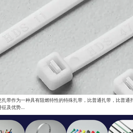
龙扎带作为一种具有阻燃特性的特殊扎带，比普通扎带，比普通
特征及优势…