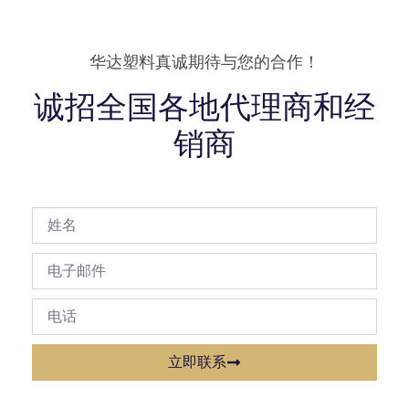
华达塑料真诚期待与您的合作！
诚招全国各地代理商和经
销商
立即联系