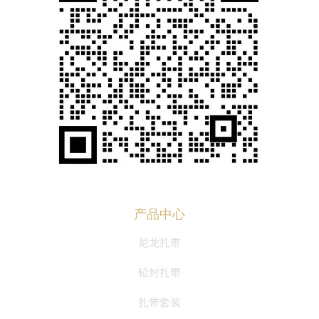
产品中心
尼龙扎带
铅封扎带
扎带套装