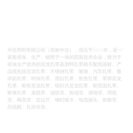
华达塑料有限公司（简称华达），创立于2001年，是一
家集研发、生产、销售于一体的高新技术企业，致力于
研发生产优质的尼龙扎带及塑料扎带相关配线器材。产
品线包括尼龙扎带、不锈钢扎带、喉箍、汽车扎带、魔
术贴扎带、特殊扎带、黑白扎带、彩色扎带、带牌尼龙
扎带、标签尼龙扎带、铅封式尼龙扎带、耐高温扎带、
耐寒扎带、束线带、波纹管、热缩管、缠绕管、理线
管、梅花管、定位片、钢钉线卡、电缆接头、膨胀管、
压线帽、扎丝等等。