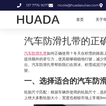
137 7776 9077
nicole@huadasuliao.com
首页
关于
汽车防滑扎带的正
汽车防滑扎带
如何正确使用？冬天在积雪的路面
提供额外的牵引力，使其能够稳稳地行驶，减少
出。汽车防滑扎带帮助我们在滑冰、积雪或泥泞
驶。
一、选择适合的汽车防
轮胎尺寸匹配：根据车辆所使用的轮胎尺寸，选择合
上绝大多数轮胎大小；宽度也相较市场上常规9m