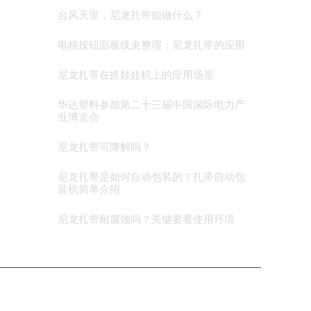
台风天里，尼龙扎带能做什么？
电梯按钮面板线束整理：尼龙扎带的应用
尼龙扎带在抓娃娃机上的应用场景
华达塑料参加第二十三届中国国际电力产
业博览会
尼龙扎带可降解吗？
尼龙扎带是如何自动包装的？扎带自动包
装机简单介绍
尼龙扎带耐腐蚀吗？关键要看使用环境