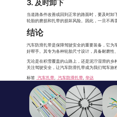
3. 及时卸下
当道路条件改善或回到正常的路面时，要及时卸
轮胎的磨损和扎带的损坏风险。因此，一旦不再
结论
汽车防滑扎带是保障驾驶安全的重要装备，它为车
好帮手。其专为各种轮胎尺寸设计，具备耐磨性
无论是在积雪覆盖的山路上，还是泥泞湿滑的乡
关注驾驶安全，让汽车防滑扎带成为我们驾车旅
标签
汽车扎带
,
汽车防滑扎带
,
华达