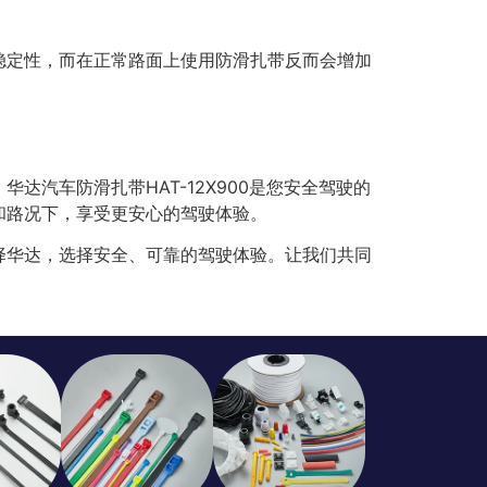
稳定性，而在正常路面上使用防滑扎带反而会增加
汽车防滑扎带HAT-12X900是您安全驾驶的
和路况下，享受更安心的驾驶体验。
择华达，选择安全、可靠的驾驶体验。让我们共同