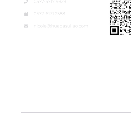
0577-5717 9828
0577-6171 2388
nicole@huadasuliao.com