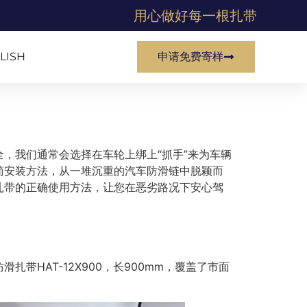
用心做好每一根扎带
LISH
申请免费寄样
，我们通常会选择在车轮上绑上“抓手”来为车辆
简安装方法，从一堆沉重的汽车防滑链中脱颖而
扎带的正确使用方法，让您在恶劣路况下安心驾
HAT-12X900，长900mm，覆盖了市面