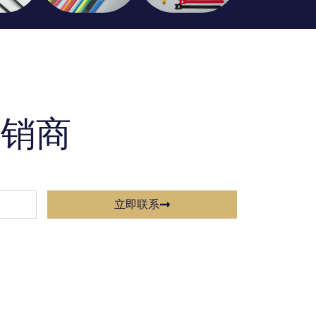
经销商
立即联系