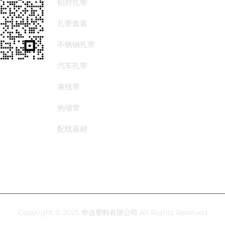
铅封扎带
关于华达
扎带套装
产品中心
不锈钢扎带
华达资讯
汽车扎带
联系我们
ENGLISH
束线带
热缩管
配线器材
Copyright © 2025 华达塑料有限公司 All Rights Reserved