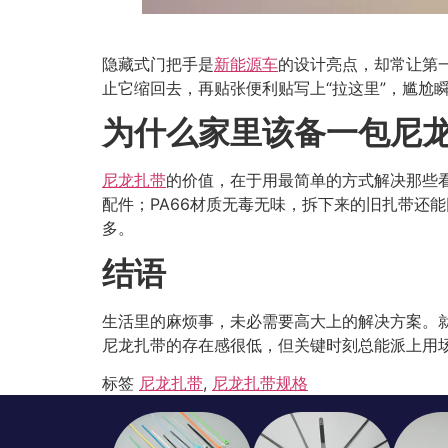
隐藏式门把手是
新能源车
的设计亮点，却常让第
止它缩回去，再贴张便利贴写上“拉这里”，尴尬
为什么家里该备一包尼
尼龙扎带
的价值，在于用最简单的方式解决那些
配件；PA66材质无毒无味，拆下来的旧扎带还
多。
结语
生活里的麻烦事，未必需要高大上的解决方案。
尼龙扎带的存在感很低，但关键时刻总能派上用场
标签
尼龙扎带
,
尼龙扎带规格