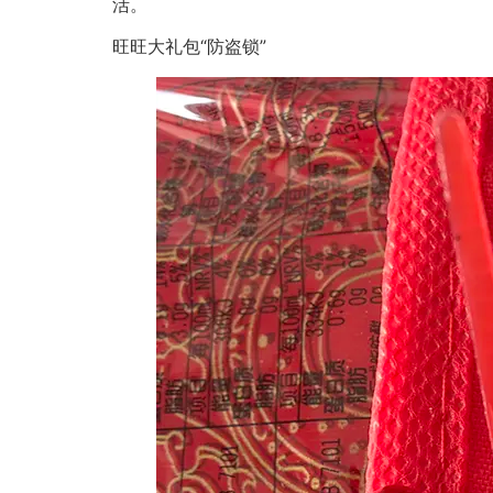
活。
旺旺大礼包“防盗锁”