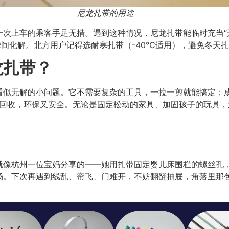
尼龙扎带的用途
一次上车的乘客手足无措。遇到这种情况，尼龙扎带能临时充当“
瞬间化解。北方用户记得选耐寒扎带（-40℃适用），避免冬天
龙扎带？
看似无解的小问题。它不需要复杂的工具，一拉一剪就能搞定；
能回收，环保又安全。无论是固定松动的家具、加固孩子的玩具
就像杭州一位宝妈分享的——她用扎带固定婴儿床围栏的螺丝孔
。下次再遇到线乱、帘飞、门难开，不妨翻翻抽屉，角落里那包