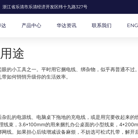
浙江省乐清市乐清经济开发区纬十九路327号
华达
产品中心
华达资讯
联系我们
ENG
藏用途
箱最不起眼的小工具之一。平时用它捆电线、绑杂物，似乎再普通不
扎带如何悄悄升级你的生活效率。
后杂乱的电源线、电脑桌下拖地的充电线，或是用完要收起来的线
理线束，3.6*100mm的用来捆扎办公桌面的小型线束，4*2
绑网线。如果担心后续增减设备麻烦，不妨选可松式扎带，解开