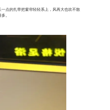
长一点的扎带把窗帘轻轻系上，风再大也吹不散
得多。