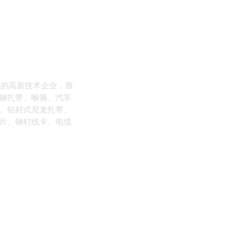
体的高新技术企业，致
钢扎带、喉箍、汽车
、铅封式尼龙扎带、
片、钢钉线卡、电缆